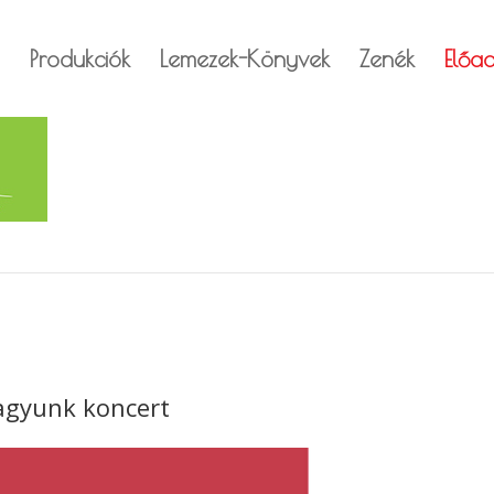
Produkciók
Lemezek-Könyvek
Zenék
Előa
agyunk koncert