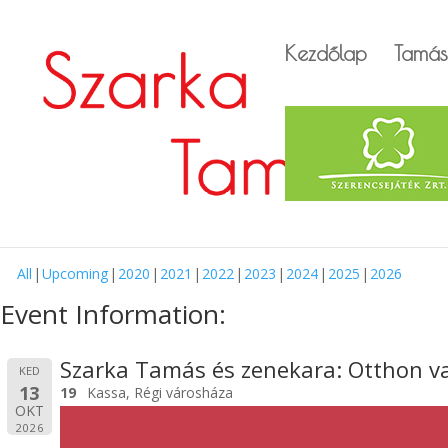
Kezdőlap
Tamás
All
Upcoming
2020
2021
2022
2023
2024
2025
2026
Event Information:
Szarka Tamás és zenekara: Otthon v
KED
13
19
Kassa, Régi városháza
OKT
2026