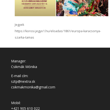
Jegyek
https://korosi.jegyx1.hu/eloadas/1861/europa-karacsonya-
szarka-tamas
Manager:
Csikmák Mónika
E-mail cím:
sztp@nextra.sk
csikmakmonika@gmail.com
Mobil:
+421 905 610 022