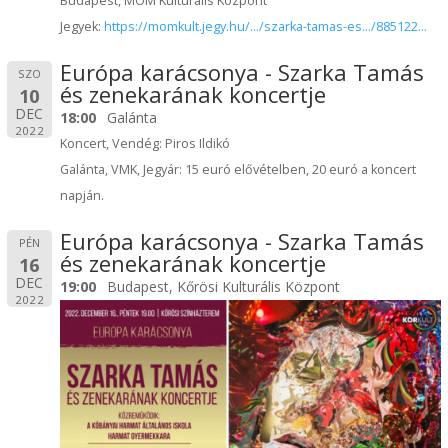
Budapest, MOM Kulturális Központ
Jegyek:
https://momkult.jegy.hu/.../szarka-tamas-es.../885122...
Európa karácsonya - Szarka Tamás
SZO
és zenekarának koncertje
10
DEC
18:00
Galánta
2022
Koncert, Vendég: Piros Ildikó
Galánta, VMK, Jegyár: 15 euró elővételben, 20 euró a koncert
napján.
Európa karácsonya - Szarka Tamás
PÉN
és zenekarának koncertje
16
DEC
19:00
Budapest, Kőrösi Kulturális Központ
2022