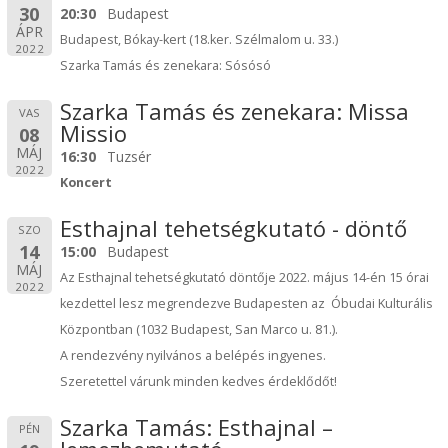
30
20:30
Budapest
ÁPR
Budapest, Bókay-kert (18.ker. Szélmalom u. 33.)
2022
Szarka Tamás és zenekara: Sósósó
Szarka Tamás és zenekara: Missa
VAS
Missio
08
MÁJ
16:30
Tuzsér
2022
Koncert
Esthajnal tehetségkutató - döntő
SZO
14
15:00
Budapest
MÁJ
Az Esthajnal tehetségkutató döntője 2022. május 14-én 15 órai
2022
kezdettel lesz megrendezve Budapesten az Óbudai Kulturális
Központban (1032 Budapest, San Marco u. 81.).
A rendezvény nyilvános a belépés ingyenes.
Szeretettel várunk minden kedves érdeklődőt!
Szarka Tamás: Esthajnal –
PÉN