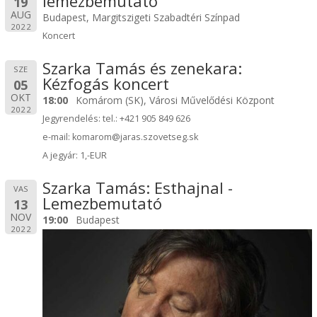
lemezbemutató
19
AUG
Budapest, Margitszigeti Szabadtéri Színpad
2022
Koncert
Szarka Tamás és zenekara:
SZE
Kézfogás koncert
05
OKT
18:00
Komárom (SK), Városi Művelődési Központ
2022
Jegyrendelés: tel.: +421 905 849 626
e-mail: komarom@jaras.szovetseg.sk
A jegyár: 1,-EUR
Szarka Tamás: Esthajnal -
VAS
Lemezbemutató
13
NOV
19:00
Budapest
2022