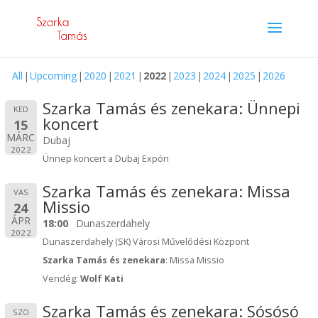
All
Upcoming
2020
2021
2022
2023
2024
2025
2026
Szarka Tamás és zenekara: Ünnepi
KED
koncert
15
MÁRC
Dubaj
2022
Ünnep koncert a Dubaj Expón
Szarka Tamás és zenekara: Missa
VAS
Missio
24
ÁPR
18:00
Dunaszerdahely
2022
Dunaszerdahely (SK) Városi Művelődési Központ
Szarka Tamás és zenekara
: Missa Missio
Vendég:
Wolf Kati
Szarka Tamás és zenekara: Sósósó
SZO