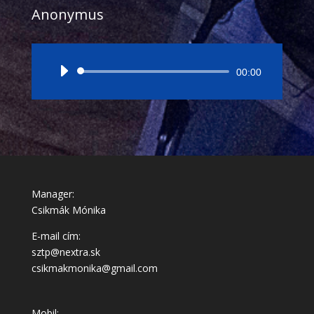
Anonymus
Audió
00:00
lejátszó
Manager:
Csikmák Mónika
E-mail cím:
sztp@nextra.sk
csikmakmonika@gmail.com
Mobil: