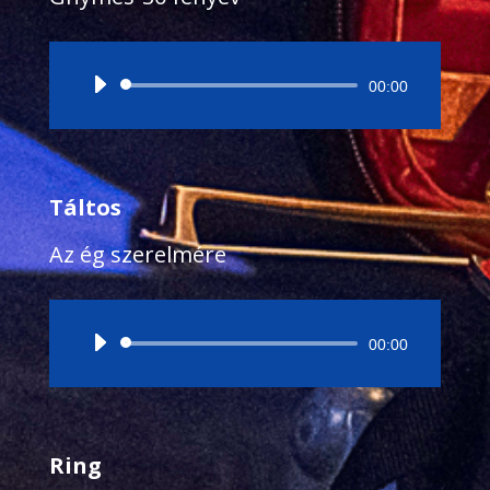
Audió
00:00
lejátszó
Táltos
Az ég szerelmére
Audió
00:00
lejátszó
Ring