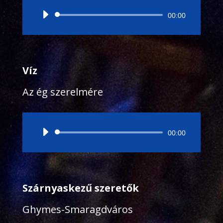
Audió
00:00
lejátszó
Víz
Az ég szerelmére
Audió
00:00
lejátszó
Szárnyaskezű szeretők
Ghymes-Smaragdváros