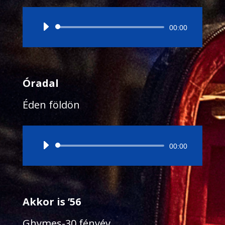
Audió
00:00
lejátszó
Óradal
Éden földön
Audió
00:00
lejátszó
Akkor is ’56
Ghymes-30 fényév