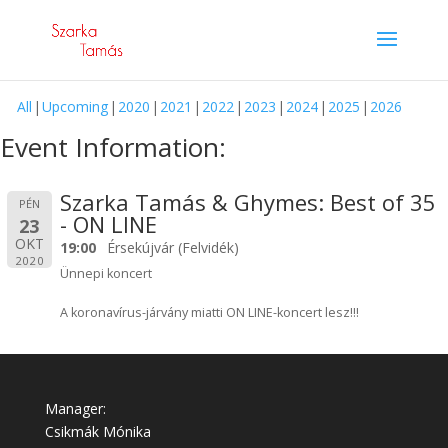
All
Upcoming
2020
2021
2022
2023
2024
2025
2026
Event Information:
Szarka Tamás & Ghymes: Best of 35
PÉN
- ON LINE
23
OKT
19:00
Érsekújvár (Felvidék)
2020
Ünnepi koncert
A koronavírus-járvány miatti ON LINE-koncert lesz!!!
Manager:
Csikmák Mónika