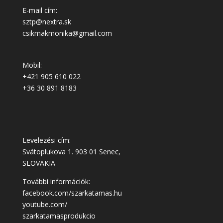
E-mail cím:
sztp@nextra.sk
csikmakmonika@gmail.com
Mobil:
+421 905 610 022
+36 30 891 8183
Levelezési cím:
Svätoplukova 1. 903 01 Senec,
SLOVAKIA
További információk:
facebook.com/szarkatamas.hu
youtube.com/
szarkatamasprodukcio