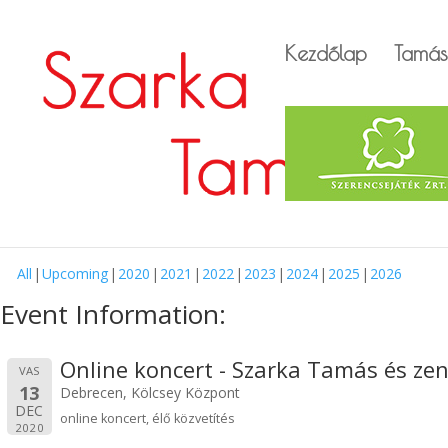
Kezdőlap
Tamás
All
Upcoming
2020
2021
2022
2023
2024
2025
2026
Event Information:
Online koncert - Szarka Tamás és ze
VAS
13
Debrecen, Kölcsey Központ
DEC
online koncert, élő közvetítés
2020