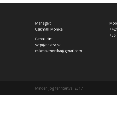
Manager:
Mobi
Csikmák Mónika
+421
+36 
E-mail cím:
sztp@nextra.sk
csikmakmonika@gmail.com
Minden jog fenntartva! 2017