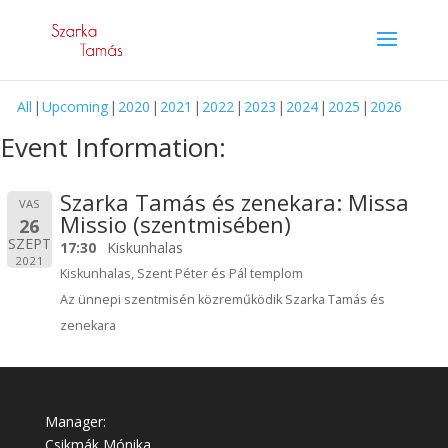
All
Upcoming
2020
2021
2022
2023
2024
2025
2026
Event Information:
Szarka Tamás és zenekara: Missa
VAS
Missio (szentmisében)
26
SZEPT
17:30
Kiskunhalas
2021
Kiskunhalas, Szent Péter és Pál templom
Az ünnepi szentmisén közreműködik Szarka Tamás és
zenekara
Manager:
Csikmák Mónika