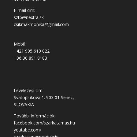
E-mail cím:
sztp@nextra.sk
csikmakmonika@gmail.com
Mobil:
+421 905 610 022
+36 30 891 8183
Levelezési cím:
Svätoplukova 1. 903 01 Senec,
SLOVAKIA
További információk:
facebook.com/szarkatamas.hu
youtube.com/
szarkatamasprodukcio