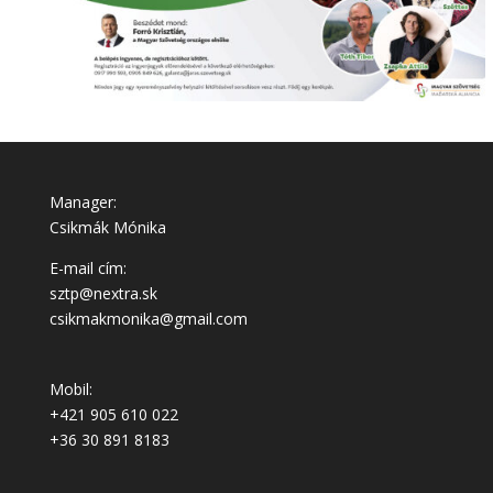
Manager:
Csikmák Mónika
E-mail cím:
sztp@nextra.sk
csikmakmonika@gmail.com
Mobil:
+421 905 610 022
+36 30 891 8183