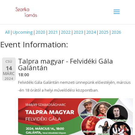
All
Upcoming
2020
2021
2022
2023
2024
2025
2026
Event Information:
Talpra magyar - Felvidéki Gála
CSÜ
Galántán
14
MÁRC
18:00
2024
Felvidéki Gála Galántán nemzeti ünnepünk előestéjén, március
-én 18 órától a helyi művelődési központban.