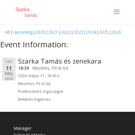
All
Upcoming
2020
2021
2022
2023
2024
2025
2026
Event Information:
Szarka Tamás és zenekara
SZO
11
18:30
Mezőörs, Fő út 64.
MÁJ
2024. május 11., 18.30 ó.
2024
Mezőörs, Fő út 64.
Pünkösdváró Vigasságok
Belépés ingyenes
Manager: