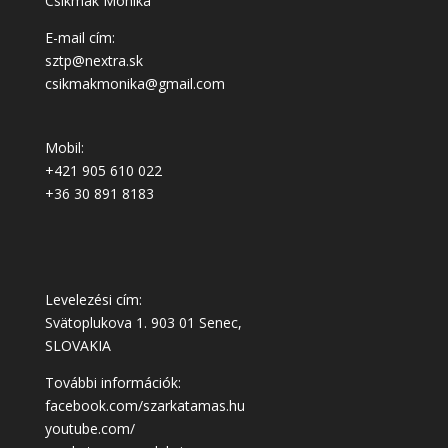
Csikmák Mónika
E-mail cím:
sztp@nextra.sk
csikmakmonika@gmail.com
Mobil:
+421 905 610 022
+36 30 891 8183
Levelezési cím:
Svätoplukova 1. 903 01 Senec,
SLOVAKIA
További információk:
facebook.com/szarkatamas.hu
youtube.com/