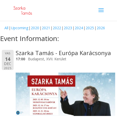
All
Upcoming
2020
2021
2022
2023
2024
2025
2026
Event Information:
Szarka Tamás - Európa Karácsonya
VAS
14
17:00
Budapest, XVII. Kerület
DEC
2025