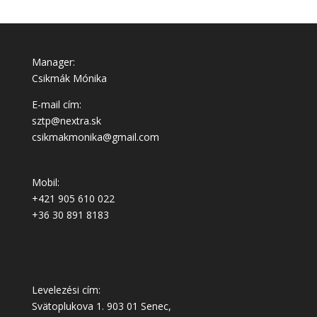
Manager:
Csikmák Mónika
E-mail cím:
sztp@nextra.sk
csikmakmonika@gmail.com
Mobil:
+421 905 610 022
+36 30 891 8183
Levelezési cím:
Svätoplukova 1. 903 01 Senec,