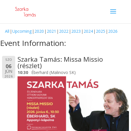
All
Upcoming
2020
2021
2022
2023
2024
2025
2026
Event Information:
Szarka Tamás: Missa Missio
SZO
(részlet)
06
JÚN
10:30
Éberhard (Malinovo SK)
2026