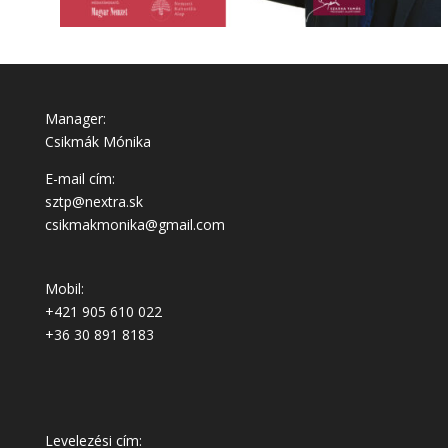
Manager:
Csikmák Mónika
E-mail cím:
sztp@nextra.sk
csikmakmonika@gmail.com
Mobil:
+421 905 610 022
+36 30 891 8183
Levelezési cím: