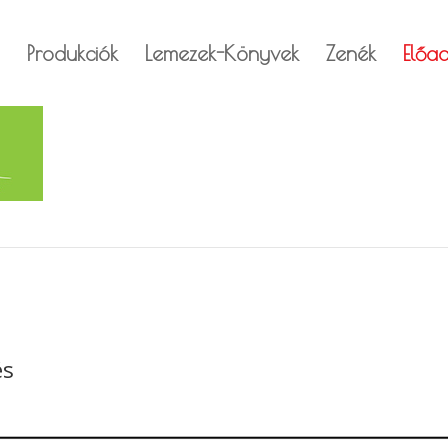
Produkciók
Lemezek-Könyvek
Zenék
Előa
és