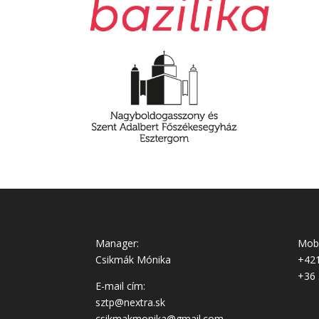
Manager:
Mobi
Csikmák Mónika
+421
+36 
E-mail cím:
sztp@nextra.sk
csikmakmonika@gmail.com