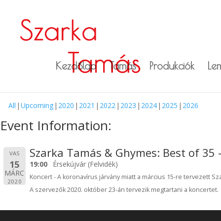
Kezdőlap
Tamás
Produkciók
Le
All
Upcoming
2020
2021
2022
2023
2024
2025
2026
Event Information:
Szarka Tamás & Ghymes: Best of 35 
VAS
15
19:00
Érsekújvár (Felvidék)
MÁRC
Koncert - A koronavírus járvány miatt a március 15-re tervezett
2020
A szervezők 2020. október 23-án tervezik megtartani a koncertet.