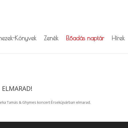
mezek-Könyvek
Zenék
Előadás naptár
Hírek
- ELMARAD!
 Szarka Tamás & Ghymes koncert Érsekújvárban elmarad.