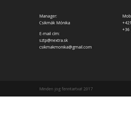
Manager:
Mobi
Csikmák Mónika
+421
+36 
E-mail cím:
sztp@nextra.sk
csikmakmonika@gmail.com
Minden jog fenntartva! 2017