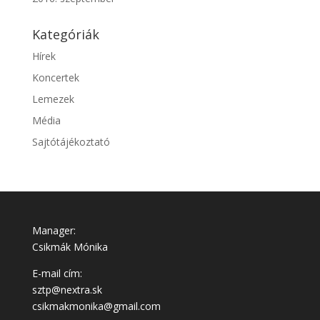
Kategóriák
Hírek
Koncertek
Lemezek
Média
Sajtótájékoztató
Manager:
Csikmák Mónika
E-mail cím:
sztp@nextra.sk
csikmakmonika@gmail.com