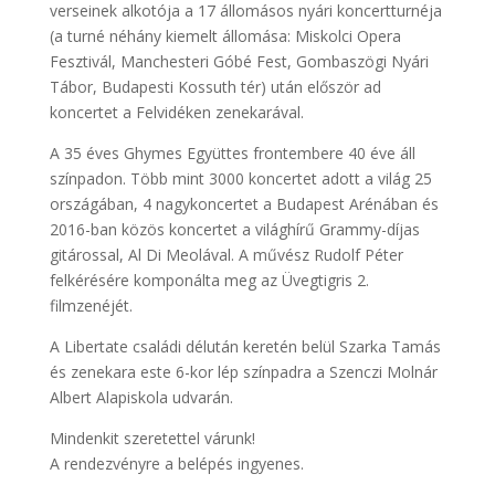
verseinek alkotója a 17 állomásos nyári koncertturnéja
(a turné néhány kiemelt állomása: Miskolci Opera
Fesztivál, Manchesteri Góbé Fest, Gombaszögi Nyári
Tábor, Budapesti Kossuth tér) után először ad
koncertet a Felvidéken zenekarával.
A 35 éves Ghymes Együttes frontembere 40 éve áll
színpadon. Több mint 3000 koncertet adott a világ 25
országában, 4 nagykoncertet a Budapest Arénában és
2016-ban közös koncertet a világhírű Grammy-díjas
gitárossal, Al Di Meolával. A művész Rudolf Péter
felkérésére komponálta meg az Üvegtigris 2.
filmzenéjét.
A Libertate családi délután keretén belül Szarka Tamás
és zenekara este 6-kor lép színpadra a Szenczi Molnár
Albert Alapiskola udvarán.
Mindenkit szeretettel várunk!
A rendezvényre a belépés ingyenes.