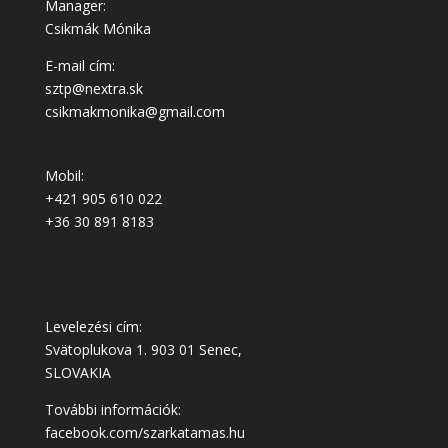
Manager:
Csikmák Mónika
E-mail cím:
sztp@nextra.sk
csikmakmonika@gmail.com
Mobil:
+421 905 610 022
+36 30 891 8183
Levelezési cím:
Svätoplukova 1. 903 01 Senec,
SLOVAKIA
További információk:
facebook.com/szarkatamas.hu