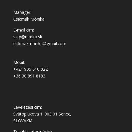
Manager:
Csikmák Mónika
E-mail cím:
sztp@nextra.sk
csikmakmonika@gmail.com
Mobil:
+421 905 610 022
+36 30 891 8183
Levelezési cím:
Svätoplukova 1. 903 01 Senec,
SLOVAKIA
További információk: