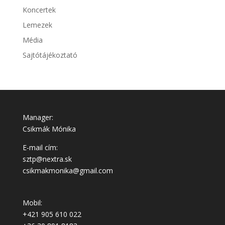
Koncertek
Lemezek
Média
Sajtótájékoztató
Manager:
Csikmák Mónika
E-mail cím:
sztp@nextra.sk
csikmakmonika@gmail.com
Mobil:
+421 905 610 022