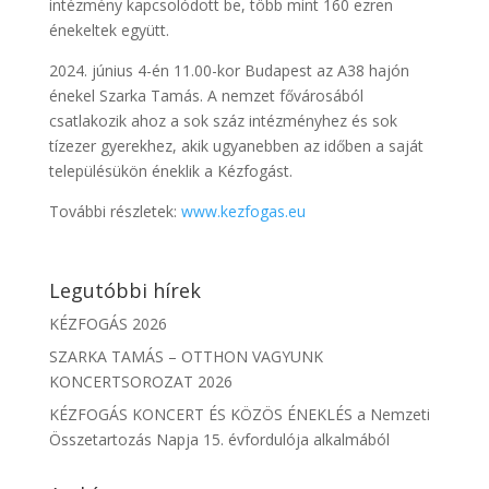
intézmény kapcsolódott be, több mint 160 ezren
énekeltek együtt.
2024. június 4-én 11.00-kor Budapest az A38 hajón
énekel Szarka Tamás. A nemzet fővárosából
csatlakozik ahoz a sok száz intézményhez és sok
tízezer gyerekhez, akik ugyanebben az időben a saját
településükön éneklik a Kézfogást.
További részletek:
www.kezfogas.eu
Legutóbbi hírek
KÉZFOGÁS 2026
SZARKA TAMÁS – OTTHON VAGYUNK
KONCERTSOROZAT 2026
KÉZFOGÁS KONCERT ÉS KÖZÖS ÉNEKLÉS a Nemzeti
Összetartozás Napja 15. évfordulója alkalmából