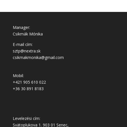
Manager:
Csikmák Mónika
E-mail cím:
sztp@nextra.sk
csikmakmonika@gmail.com
Mobil:
+421 905 610 022
+36 30 891 8183
Levelezési cím:
Svätoplukova 1. 903 01 Senec,