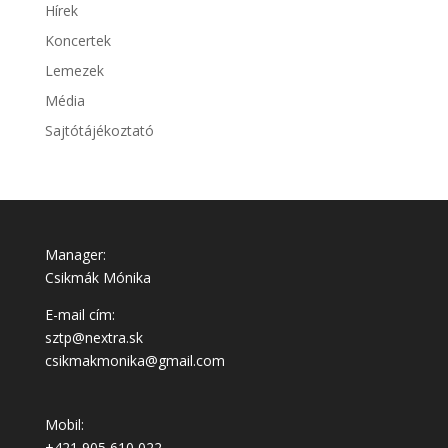
Hírek
Koncertek
Lemezek
Média
Sajtótájékoztató
Manager:
Csikmák Mónika
E-mail cím:
sztp@nextra.sk
csikmakmonika@gmail.com
Mobil:
+421 905 610 022