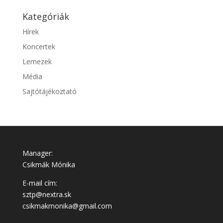
Kategóriák
Hírek
Koncertek
Lemezek
Média
Sajtótájékoztató
Manager:
Csikmák Mónika
E-mail cím:
sztp@nextra.sk
csikmakmonika@gmail.com