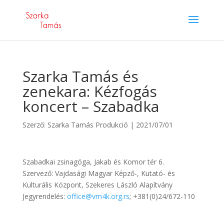
Szarka Tamás és
zenekara: Kézfogás
koncert – Szabadka
Szerző:
Szarka Tamás Produkció
|
2021/07/01
Szabadkai zsinagóga, Jakab és Komor tér 6.
Szervező: Vajdasági Magyar Képző-, Kutató- és
Kulturális Központ, Szekeres László Alapítvány
Jegyrendelés:
office@vm4k.org.rs
; +381(0)24/672-110