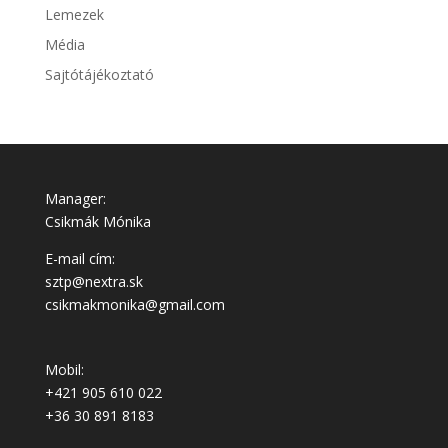
Lemezek
Média
Sajtótájékoztató
Manager:
Csikmák Mónika
E-mail cím:
sztp@nextra.sk
csikmakmonika@gmail.com
Mobil:
+421 905 610 022
+36 30 891 8183