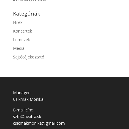
Kategóriák
Hírek
Koncertek
Lemezek
Média
Sajtótájékoztató
Manager:
Csikmák Mónika
E-mail cím:
sztp@nextra.sk
csikmakmonika@gmail.com