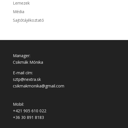
Lemezek
Média
Sajtótájékoztató
Manager:
Csikmák Mónika
E-mail cím:
sztp@nextra.sk
csikmakmonika@gmail.com
Mobil:
+421 905 610 022
+36 30 891 8183