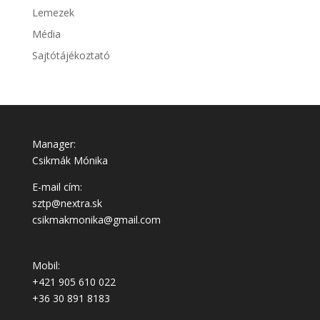
Lemezek
Média
Sajtótájékoztató
Manager:
Csikmák Mónika
E-mail cím:
sztp@nextra.sk
csikmakmonika@gmail.com
Mobil:
+421 905 610 022
+36 30 891 8183