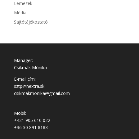
Lemezek
Média
Sajtótájékoztató
Manager:
Csikmák Mónika
E-mail cím:
sztp@nextra.sk
csikmakmonika@gmail.com
Mobil:
+421 905 610 022
+36 30 891 8183